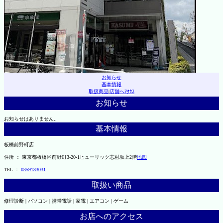
お知らせ
基本情報
取扱商品
|
店舗へｱｸｾｽ
お知らせ
お知らせはありません。
基本情報
板橋前野町店
住所 ： 東京都板橋区前野町3-20-1ヒューリック志村坂上2階
地図
TEL ：
0359183031
取扱い商品
修理診断 | パソコン | 携帯電話 | 家電 | エアコン | ゲーム
お店へのアクセス