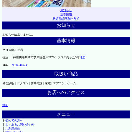
お知らせ
基本情報
取扱商品
|
店舗へｱｸｾｽ
お知らせ
お知らせはありません。
基本情報
クロス向ヶ丘店
住所 ： 神奈川県川崎市多摩区登戸2779-1 クロス向ヶ丘3階
地図
TEL ：
0449118671
取扱い商品
修理診断 | パソコン | 携帯電話 | 家電 | エアコン | ゲーム
お店へのアクセス
地図
メニュー
├
初めての方へ
├
よくあるお問い合わせ
├
ご利用規約