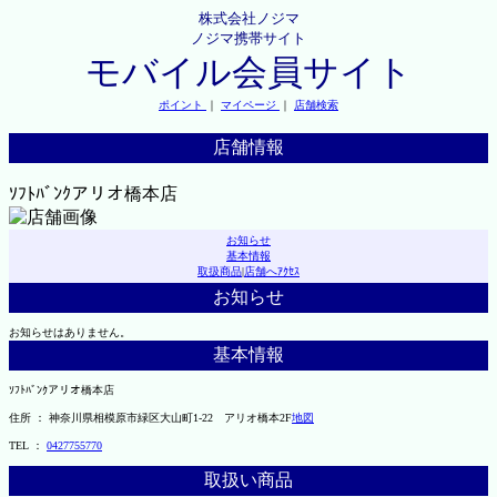
株式会社ノジマ
ノジマ携帯サイト
モバイル会員サイト
ポイント
｜
マイページ
｜
店舗検索
店舗情報
ｿﾌﾄﾊﾞﾝｸアリオ橋本店
お知らせ
基本情報
取扱商品
|
店舗へｱｸｾｽ
お知らせ
お知らせはありません。
基本情報
ｿﾌﾄﾊﾞﾝｸアリオ橋本店
住所 ： 神奈川県相模原市緑区大山町1-22 アリオ橋本2F
地図
TEL ：
0427755770
取扱い商品