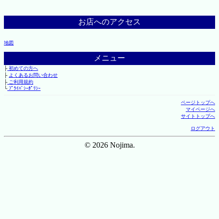
お店へのアクセス
地図
メニュー
├
初めての方へ
├
よくあるお問い合わせ
├
ご利用規約
└
ﾌﾟﾗｲﾊﾞｼｰﾎﾟﾘｼｰ
ページトップへ
マイページへ
サイトトップへ
ログアウト
© 2026 Nojima.