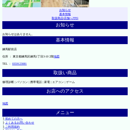
お知らせ
基本情報
取扱商品
|
店舗へｱｸｾｽ
お知らせ
お知らせはありません。
基本情報
練馬駅前店
住所 ： 東京都練馬区練馬1丁目3-10 2階
地図
TEL ：
0359123081
取扱い商品
修理診断 | パソコン | 携帯電話 | 家電 | エアコン | ゲーム
お店へのアクセス
地図
メニュー
├
初めての方へ
├
よくあるお問い合わせ
├
ご利用規約