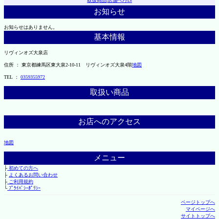
取扱商品
|
店舗へｱｸｾｽ
お知らせ
お知らせはありません。
基本情報
リヴィンオズ大泉店
住所 ： 東京都練馬区東大泉2-10-11 リヴィンオズ大泉4階
地図
TEL ：
0359355972
取扱い商品
お店へのアクセス
地図
メニュー
├
初めての方へ
├
よくあるお問い合わせ
├
ご利用規約
└
ﾌﾟﾗｲﾊﾞｼｰﾎﾟﾘｼｰ
ページトップへ
マイページへ
サイトトップへ