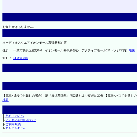
お知らせはありません。
オーディオスクエアイオンモール幕張新都心店
住所 ： 千葉市美浜区豊砂1-6 イオンモール幕張新都心 アクティブモール2Ｆ（ノジマ内）
地図
TEL ：
0433503707
【電車+徒歩でお越しの場合】 JR「海浜幕張駅」南口改札より徒歩約20分 【電車+バスでお越しの場合
地図
├
初めての方へ
├
よくあるお問い合わせ
├
ご利用規約
└
ﾌﾟﾗｲﾊﾞｼｰﾎﾟﾘｼｰ