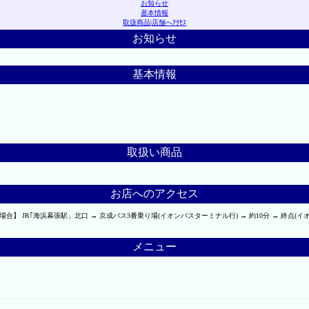
お知らせ
基本情報
取扱商品
|
店舗へｱｸｾｽ
お知らせ
基本情報
取扱い商品
お店へのアクセス
】 JR｢海浜幕張駅」北口 → 京成バス3番乗り場(イオンバスターミナル行) → 約10分 → 終点(イ
メニュー