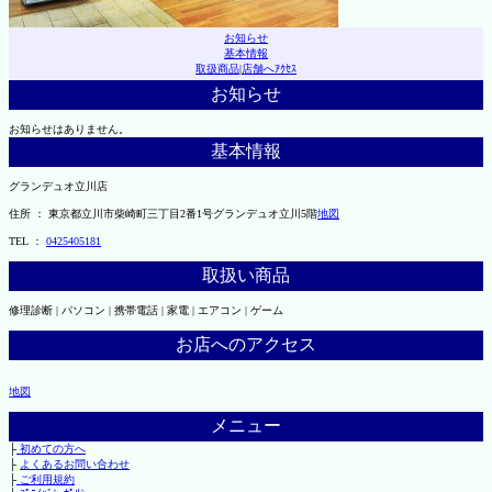
お知らせ
基本情報
取扱商品
|
店舗へｱｸｾｽ
お知らせ
お知らせはありません。
基本情報
グランデュオ立川店
住所 ： 東京都立川市柴崎町三丁目2番1号グランデュオ立川5階
地図
TEL ：
0425405181
取扱い商品
修理診断 | パソコン | 携帯電話 | 家電 | エアコン | ゲーム
お店へのアクセス
地図
メニュー
├
初めての方へ
├
よくあるお問い合わせ
├
ご利用規約