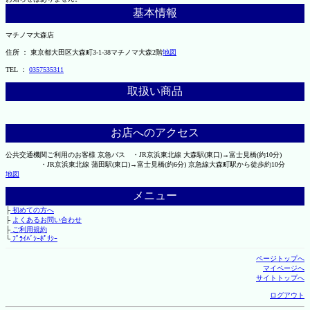
基本情報
マチノマ大森店
住所 ： 東京都大田区大森町3-1-38マチノマ大森2階
地図
TEL ：
0357535311
取扱い商品
お店へのアクセス
公共交通機関ご利用のお客様 京急バス ・JR京浜東北線 大森駅(東口)→富士見橋(約10分)
・JR京浜東北線 蒲田駅(東口)→富士見橋(約6分) 京急線大森町駅から徒歩約10分
地図
メニュー
├
初めての方へ
├
よくあるお問い合わせ
├
ご利用規約
└
ﾌﾟﾗｲﾊﾞｼｰﾎﾟﾘｼｰ
ページトップへ
マイページへ
サイトトップへ
ログアウト