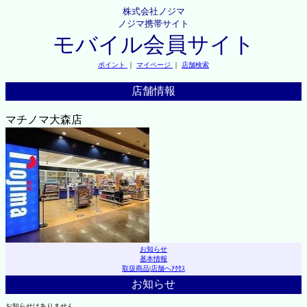
株式会社ノジマ
ノジマ携帯サイト
モバイル会員サイト
ポイント
｜
マイページ
｜
店舗検索
店舗情報
マチノマ大森店
お知らせ
基本情報
取扱商品
|
店舗へｱｸｾｽ
お知らせ
お知らせはありません。