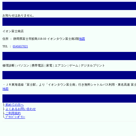
お知らせはありません。
イオン富士南店
住所 ： 静岡県富士市鮫島118-10 イオンタウン富士南2階
地図
TEL ：
0545657021
修理診断 | パソコン | 携帯電話 | 家電 | エアコン | ゲーム | デジタルプリント
・ＪＲ東海道線「富士駅」より「イオンタウン富士南」行き無料シャトルバス利用・東名高速 富
地図
├
初めての方へ
├
よくあるお問い合わせ
├
ご利用規約
└
ﾌﾟﾗｲﾊﾞｼｰﾎﾟﾘｼｰ