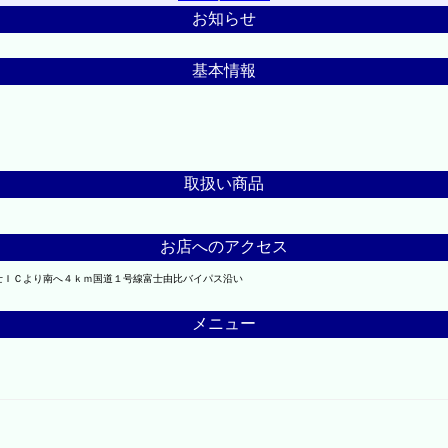
お知らせ
基本情報
取扱い商品
お店へのアクセス
士ＩＣより南へ４ｋｍ国道１号線富士由比バイパス沿い
メニュー