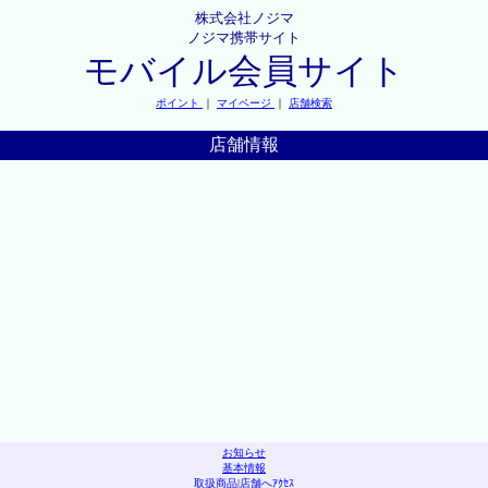
株式会社ノジマ
ノジマ携帯サイト
モバイル会員サイト
ポイント
｜
マイページ
｜
店舗検索
店舗情報
お知らせ
基本情報
取扱商品
|
店舗へｱｸｾｽ