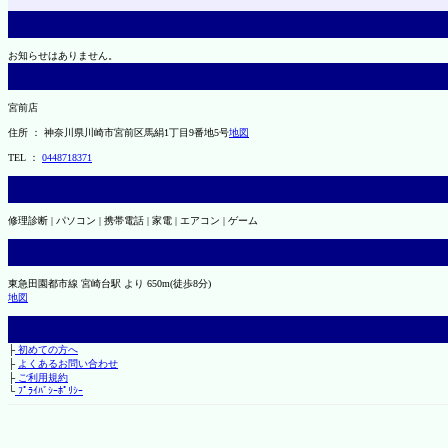
お知らせはありません。
宮前店
住所 ： 神奈川県川崎市宮前区馬絹1丁目9番地5号
地図
TEL ：
0448718371
修理診断 | パソコン | 携帯電話 | 家電 | エアコン | ゲーム
東急田園都市線 宮崎台駅 より 650m(徒歩8分)
地図
├
初めての方へ
├
よくあるお問い合わせ
├
ご利用規約
└
ﾌﾟﾗｲﾊﾞｼｰﾎﾟﾘｼｰ