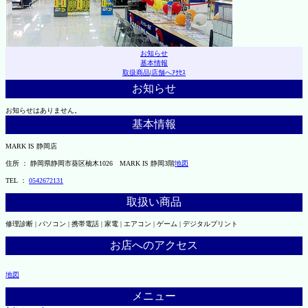
お知らせ
基本情報
取扱商品
|
店舗へｱｸｾｽ
お知らせ
お知らせはありません。
基本情報
MARK IS 静岡店
住所 ： 静岡県静岡市葵区柚木1026 MARK IS 静岡3階
地図
TEL ：
0542672131
取扱い商品
修理診断 | パソコン | 携帯電話 | 家電 | エアコン | ゲーム | デジタルプリント
お店へのアクセス
地図
メニュー