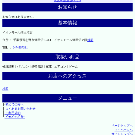
取扱商品
|
店舗へｱｸｾｽ
お知らせ
お知らせはありません。
基本情報
イオンモール津田沼店
住所 ： 千葉県習志野市津田沼1-23-1 イオンモール津田沼２階
地図
TEL ：
0474557331
取扱い商品
修理診断 | パソコン | 携帯電話 | 家電 | エアコン | ゲーム
お店へのアクセス
地図
メニュー
├
初めての方へ
├
よくあるお問い合わせ
├
ご利用規約
└
ﾌﾟﾗｲﾊﾞｼｰﾎﾟﾘｼｰ
ページトップへ
マイページへ
サイトトップへ