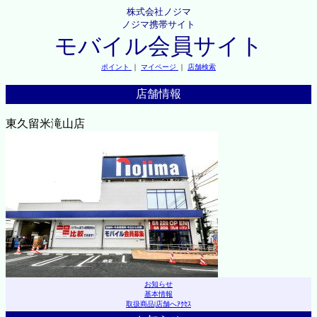
株式会社ノジマ
ノジマ携帯サイト
モバイル会員サイト
ポイント
｜
マイページ
｜
店舗検索
店舗情報
東久留米滝山店
お知らせ
基本情報
取扱商品
|
店舗へｱｸｾｽ