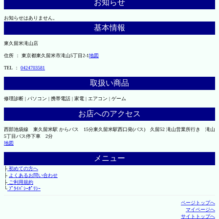
お知らせ
お知らせはありません。
基本情報
東久留米滝山店
住所 ： 東京都東久留米市滝山5丁目2-1
地図
TEL ：
0424703581
取扱い商品
修理診断 | パソコン | 携帯電話 | 家電 | エアコン | ゲーム
お店へのアクセス
西部池袋線 東久留米駅 からバス 15分東久留米駅西口発(バス) 久留52 滝山営業所行き 滝山
5丁目バス停下車 2分
地図
メニュー
├
初めての方へ
├
よくあるお問い合わせ
├
ご利用規約
└
ﾌﾟﾗｲﾊﾞｼｰﾎﾟﾘｼｰ
ページトップへ
マイページへ
サイトトップへ