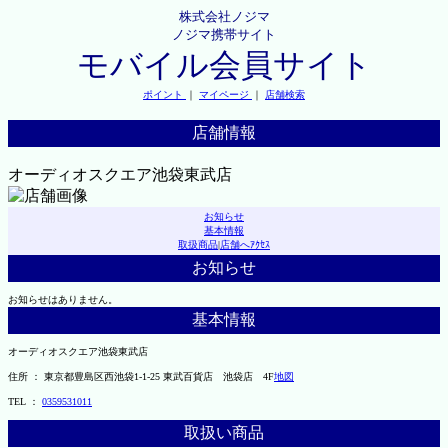
株式会社ノジマ
ノジマ携帯サイト
モバイル会員サイト
ポイント
｜
マイページ
｜
店舗検索
店舗情報
オーディオスクエア池袋東武店
お知らせ
基本情報
取扱商品
|
店舗へｱｸｾｽ
お知らせ
お知らせはありません。
基本情報
オーディオスクエア池袋東武店
住所 ： 東京都豊島区西池袋1-1-25 東武百貨店 池袋店 4F
地図
TEL ：
0359531011
取扱い商品