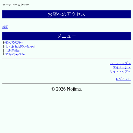
オーディオスタジオ
お店へのアクセス
地図
メニュー
├
初めての方へ
├
よくあるお問い合わせ
├
ご利用規約
└
ﾌﾟﾗｲﾊﾞｼｰﾎﾟﾘｼｰ
ページトップへ
マイページへ
サイトトップへ
ログアウト
© 2026 Nojima.