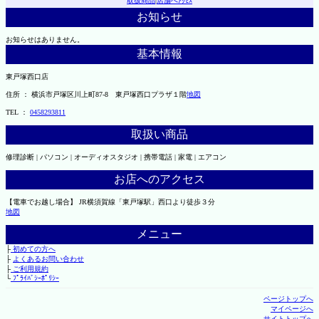
取扱商品
|
店舗へｱｸｾｽ
お知らせ
お知らせはありません。
基本情報
東戸塚西口店
住所 ： 横浜市戸塚区川上町87-8 東戸塚西口プラザ１階
地図
TEL ：
0458293811
取扱い商品
修理診断 | パソコン | オーディオスタジオ | 携帯電話 | 家電 | エアコン
お店へのアクセス
【電車でお越し場合】 JR横須賀線「東戸塚駅」西口より徒歩３分
地図
メニュー
├
初めての方へ
├
よくあるお問い合わせ
├
ご利用規約
└
ﾌﾟﾗｲﾊﾞｼｰﾎﾟﾘｼｰ
ページトップへ
マイページへ
サイトトップへ