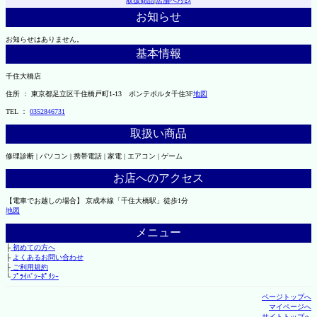
取扱商品
|
店舗へｱｸｾｽ
お知らせ
お知らせはありません。
基本情報
千住大橋店
住所 ： 東京都足立区千住橋戸町1-13 ポンテポルタ千住3F
地図
TEL ：
0352846731
取扱い商品
修理診断 | パソコン | 携帯電話 | 家電 | エアコン | ゲーム
お店へのアクセス
【電車でお越しの場合】 京成本線「千住大橋駅」徒歩1分
地図
メニュー
├
初めての方へ
├
よくあるお問い合わせ
├
ご利用規約
└
ﾌﾟﾗｲﾊﾞｼｰﾎﾟﾘｼｰ
ページトップへ
マイページへ
サイトトップへ