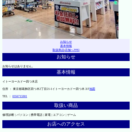
お知らせ
基本情報
取扱商品
|
店舗へｱｸｾｽ
お知らせ
お知らせはありません。
基本情報
イトーヨーカドー四つ木店
住所 ： 東京都葛飾区四つ木2丁目21-1イトーヨーカドー四つ木３F
地図
TEL ：
0356715901
取扱い商品
修理診断 | パソコン | 携帯電話 | 家電 | エアコン | ゲーム
お店へのアクセス