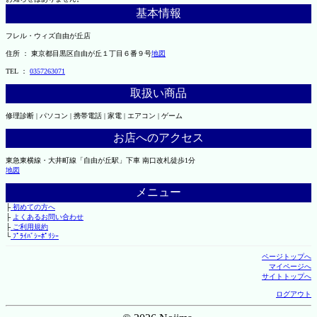
基本情報
フレル・ウィズ自由が丘店
住所 ： 東京都目黒区自由が丘１丁目６番９号
地図
TEL ：
0357263071
取扱い商品
修理診断 | パソコン | 携帯電話 | 家電 | エアコン | ゲーム
お店へのアクセス
東急東横線・大井町線「自由が丘駅」下車 南口改札徒歩1分
地図
メニュー
├
初めての方へ
├
よくあるお問い合わせ
├
ご利用規約
└
ﾌﾟﾗｲﾊﾞｼｰﾎﾟﾘｼｰ
ページトップへ
マイページへ
サイトトップへ
ログアウト