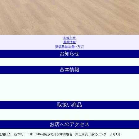
お知らせ
基本情報
取扱商品
|
店舗へｱｸｾｽ
お知らせ
基本情報
取扱い商品
お店へのアクセス
場行き、折本町 下車 240m(徒歩3分) お車の場合：第三京浜 港北インターより1分