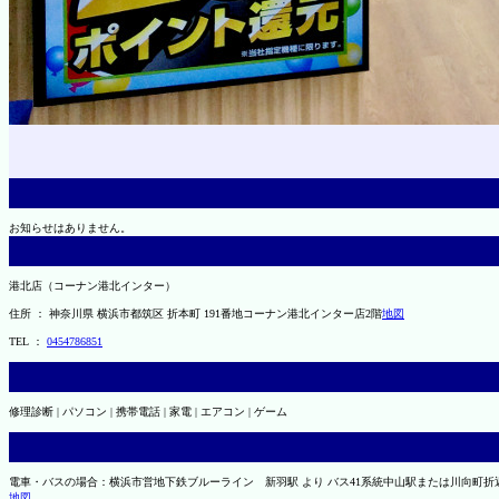
お知らせはありません。
港北店（コーナン港北インター）
住所 ： 神奈川県 横浜市都筑区 折本町 191番地コーナン港北インター店2階
地図
TEL ：
0454786851
修理診断 | パソコン | 携帯電話 | 家電 | エアコン | ゲーム
電車・バスの場合：横浜市営地下鉄ブルーライン 新羽駅 より バス41系統中山駅または川向町折返
地図