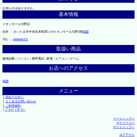
お知らせはありません。
基本情報
イオンモール与野店
住所 ： さいたま市中央区本町西5-2-9イオンモール与野2階
地図
TEL ：
0488406331
取扱い商品
修理診断 | パソコン | 携帯電話 | 家電 | エアコン | ゲーム
お店へのアクセス
地図
メニュー
├
初めての方へ
├
よくあるお問い合わせ
├
ご利用規約
└
ﾌﾟﾗｲﾊﾞｼｰﾎﾟﾘｼｰ
ページトップへ
マイページへ
サイトトップへ
ログアウト