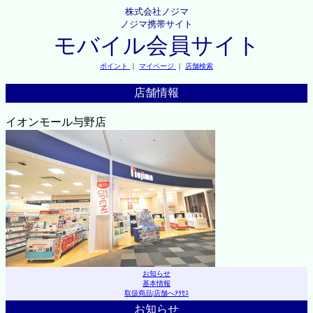
株式会社ノジマ
ノジマ携帯サイト
モバイル会員サイト
ポイント
｜
マイページ
｜
店舗検索
店舗情報
イオンモール与野店
お知らせ
基本情報
取扱商品
|
店舗へｱｸｾｽ
お知らせ