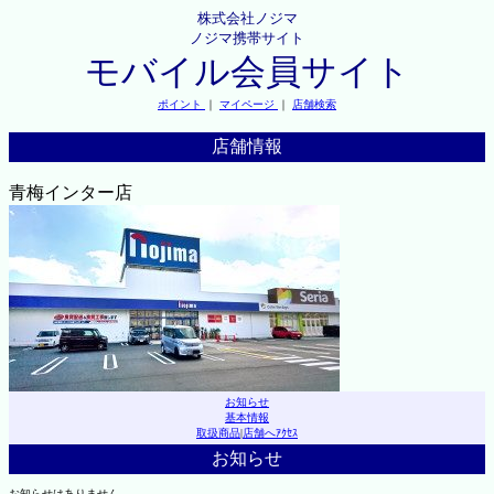
株式会社ノジマ
ノジマ携帯サイト
モバイル会員サイト
ポイント
｜
マイページ
｜
店舗検索
店舗情報
青梅インター店
お知らせ
基本情報
取扱商品
|
店舗へｱｸｾｽ
お知らせ
お知らせはありません。