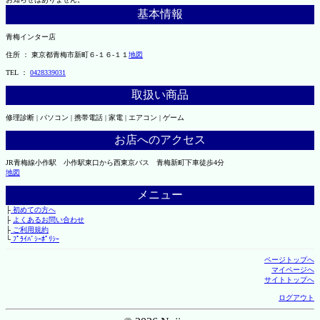
基本情報
青梅インター店
住所 ： 東京都青梅市新町６-１６-１１
地図
TEL ：
0428339031
取扱い商品
修理診断 | パソコン | 携帯電話 | 家電 | エアコン | ゲーム
お店へのアクセス
JR青梅線小作駅 小作駅東口から西東京バス 青梅新町下車徒歩4分
地図
メニュー
├
初めての方へ
├
よくあるお問い合わせ
├
ご利用規約
└
ﾌﾟﾗｲﾊﾞｼｰﾎﾟﾘｼｰ
ページトップへ
マイページへ
サイトトップへ
ログアウト