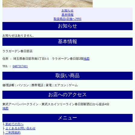
お知らせ
基本情報
取扱商品
|
店舗へｱｸｾｽ
お知らせ
お知らせはありません。
基本情報
ララガーデン春日部店
住所 ： 埼玉県春日部市南1丁目1-1 ララガーデン春日部2階
地図
TEL ：
0487317411
取扱い商品
修理診断 | パソコン | 携帯電話 | 家電 | エアコン | ゲーム
お店へのアクセス
東武アーバンパークライン・東武スカイツリーライン春日部駅西口から徒歩4分
地図
メニュー
├
初めての方へ
├
よくあるお問い合わせ
├
ご利用規約