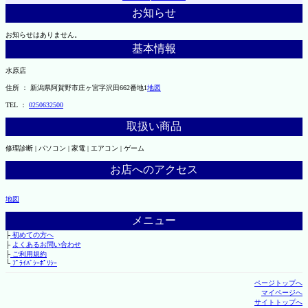
お知らせ
お知らせはありません。
基本情報
水原店
住所 ： 新潟県阿賀野市庄ヶ宮字沢田662番地1
地図
TEL ：
0250632500
取扱い商品
修理診断 | パソコン | 家電 | エアコン | ゲーム
お店へのアクセス
地図
メニュー
├
初めての方へ
├
よくあるお問い合わせ
├
ご利用規約
└
ﾌﾟﾗｲﾊﾞｼｰﾎﾟﾘｼｰ
ページトップへ
マイページへ
サイトトップへ