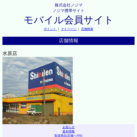
株式会社ノジマ
ノジマ携帯サイト
モバイル会員サイト
ポイント
｜
マイページ
｜
店舗検索
店舗情報
水原店
お知らせ
基本情報
取扱商品
|
店舗へｱｸｾｽ