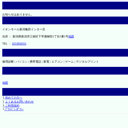
お知らせはありません。
イオンモール新潟亀田インター店
住所 ： 新潟県新潟市江南区下早通柳田1丁目1番1号
地図
TEL ：
0253858355
修理診断 | パソコン | 携帯電話 | 家電 | エアコン | ゲーム | デジタルプリント
地図
├
初めての方へ
├
よくあるお問い合わせ
├
ご利用規約
└
ﾌﾟﾗｲﾊﾞｼｰﾎﾟﾘｼｰ