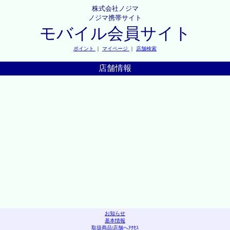
株式会社ノジマ
ノジマ携帯サイト
モバイル会員サイト
ポイント
｜
マイページ
｜
店舗検索
店舗情報
お知らせ
基本情報
取扱商品
|
店舗へｱｸｾｽ