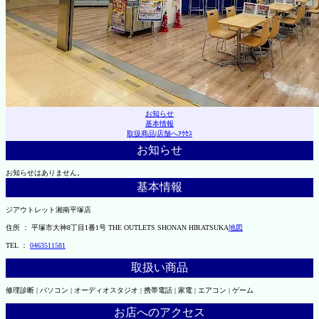
お知らせ
基本情報
取扱商品
|
店舗へｱｸｾｽ
お知らせ
お知らせはありません。
基本情報
ジアウトレット湘南平塚店
住所 ： 平塚市大神8丁目1番1号 THE OUTLETS SHONAN HIRATSUKA
地図
TEL ：
0463511581
取扱い商品
修理診断 | パソコン | オーディオスタジオ | 携帯電話 | 家電 | エアコン | ゲーム
お店へのアクセス