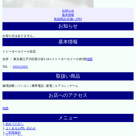
お知らせ
基本情報
取扱商品
|
店舗へｱｸｾｽ
お知らせ
お知らせはありません。
基本情報
イトーヨーカドー小岩店
住所 ： 東京都江戸川区西小岩1-24-1イトーヨーカドー小岩5階
地図
TEL ：
0356125051
取扱い商品
修理診断 | パソコン | 携帯電話 | 家電 | エアコン | ゲーム
お店へのアクセス
地図
メニュー
├
初めての方へ
├
よくあるお問い合わせ
├
ご利用規約