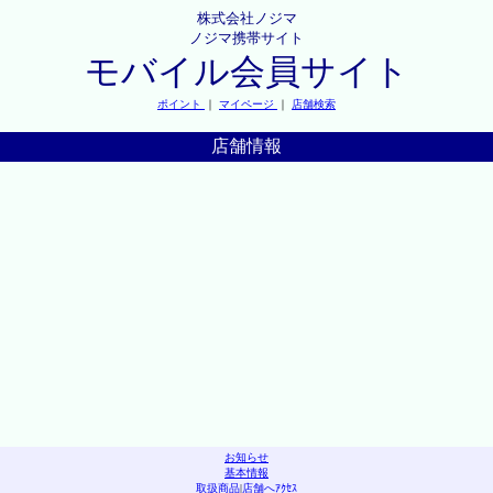
株式会社ノジマ
ノジマ携帯サイト
モバイル会員サイト
ポイント
｜
マイページ
｜
店舗検索
店舗情報
お知らせ
基本情報
取扱商品
|
店舗へｱｸｾｽ