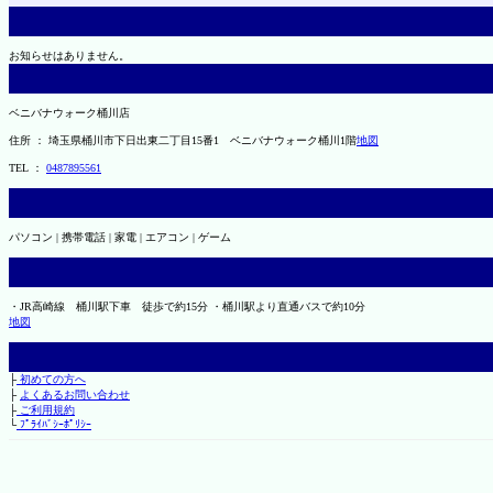
お知らせはありません。
ベニバナウォーク桶川店
住所 ： 埼玉県桶川市下日出東二丁目15番1 ベニバナウォーク桶川1階
地図
TEL ：
0487895561
パソコン | 携帯電話 | 家電 | エアコン | ゲーム
・JR高崎線 桶川駅下車 徒歩で約15分 ・桶川駅より直通バスで約10分
地図
├
初めての方へ
├
よくあるお問い合わせ
├
ご利用規約
└
ﾌﾟﾗｲﾊﾞｼｰﾎﾟﾘｼｰ