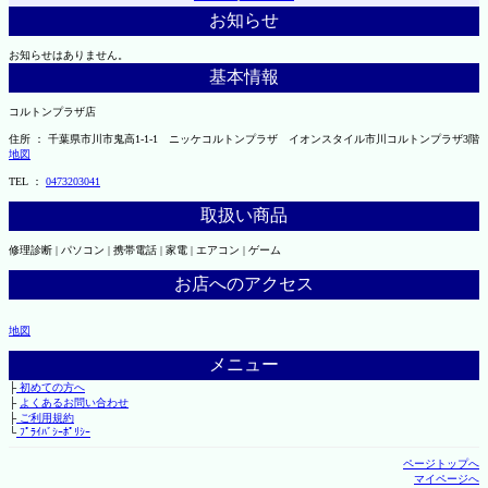
お知らせ
お知らせはありません。
基本情報
コルトンプラザ店
住所 ： 千葉県市川市鬼高1-1-1 ニッケコルトンプラザ イオンスタイル市川コルトンプラザ3階
地図
TEL ：
0473203041
取扱い商品
修理診断 | パソコン | 携帯電話 | 家電 | エアコン | ゲーム
お店へのアクセス
地図
メニュー
├
初めての方へ
├
よくあるお問い合わせ
├
ご利用規約
└
ﾌﾟﾗｲﾊﾞｼｰﾎﾟﾘｼｰ
ページトップへ
マイページへ