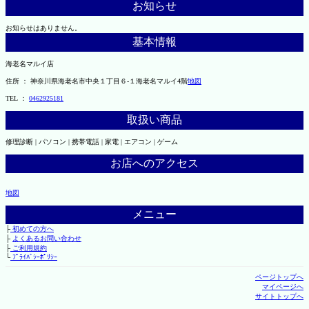
お知らせ
お知らせはありません。
基本情報
海老名マルイ店
住所 ： 神奈川県海老名市中央１丁目６-１海老名マルイ4階
地図
TEL ：
0462925181
取扱い商品
修理診断 | パソコン | 携帯電話 | 家電 | エアコン | ゲーム
お店へのアクセス
地図
メニュー
├
初めての方へ
├
よくあるお問い合わせ
├
ご利用規約
└
ﾌﾟﾗｲﾊﾞｼｰﾎﾟﾘｼｰ
ページトップへ
マイページへ
サイトトップへ