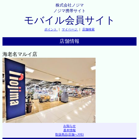
株式会社ノジマ
ノジマ携帯サイト
モバイル会員サイト
ポイント
｜
マイページ
｜
店舗検索
店舗情報
海老名マルイ店
お知らせ
基本情報
取扱商品
|
店舗へｱｸｾｽ