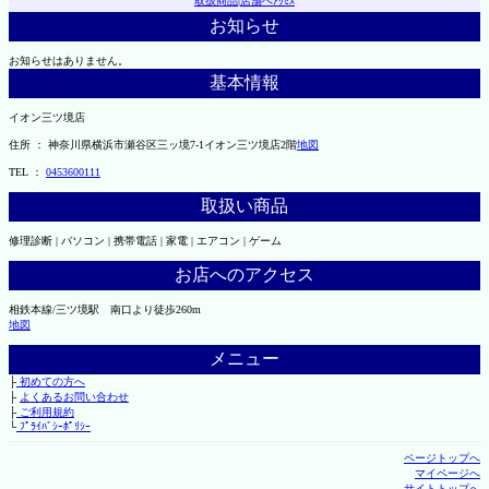
取扱商品
|
店舗へｱｸｾｽ
お知らせ
お知らせはありません。
基本情報
イオン三ツ境店
住所 ： 神奈川県横浜市瀬谷区三ッ境7-1イオン三ツ境店2階
地図
TEL ：
0453600111
取扱い商品
修理診断 | パソコン | 携帯電話 | 家電 | エアコン | ゲーム
お店へのアクセス
相鉄本線/三ツ境駅 南口より徒歩260m
地図
メニュー
├
初めての方へ
├
よくあるお問い合わせ
├
ご利用規約
└
ﾌﾟﾗｲﾊﾞｼｰﾎﾟﾘｼｰ
ページトップへ
マイページへ
サイトトップへ