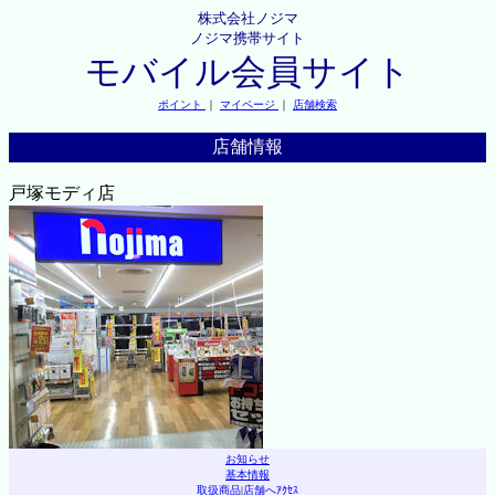
株式会社ノジマ
ノジマ携帯サイト
モバイル会員サイト
ポイント
｜
マイページ
｜
店舗検索
店舗情報
戸塚モディ店
お知らせ
基本情報
取扱商品
|
店舗へｱｸｾｽ