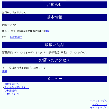
お知らせ
お知らせはありません。
基本情報
戸塚モディ店
住所 ： 神奈川県横浜市戸塚区戸塚町10
地図
TEL ：
0458696131
取扱い商品
修理診断 | パソコン | オーディオスタジオ | 携帯電話 | 家電 | エアコン | ゲーム
お店へのアクセス
ＪＲ・横浜市営地下鉄線「戸塚駅」すぐ
地図
メニュー
├
初めての方へ
├
よくあるお問い合わせ
├
ご利用規約
└
ﾌﾟﾗｲﾊﾞｼｰﾎﾟﾘｼｰ
ページトップへ
マイページへ
サイトトップへ