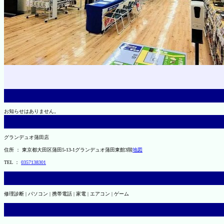
お知らせはありません。
グランデュオ蒲田店
住所 ： 東京都大田区蒲田5-13-1グランデュオ蒲田東館3階
地図
TEL ：
0357138301
修理診断 | パソコン | 携帯電話 | 家電 | エアコン | ゲーム