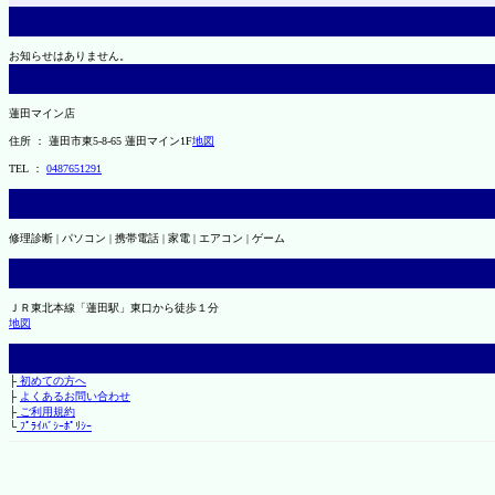
お知らせはありません。
蓮田マイン店
住所 ： 蓮田市東5-8-65 蓮田マイン1F
地図
TEL ：
0487651291
修理診断 | パソコン | 携帯電話 | 家電 | エアコン | ゲーム
ＪＲ東北本線「蓮田駅」東口から徒歩１分
地図
├
初めての方へ
├
よくあるお問い合わせ
├
ご利用規約
└
ﾌﾟﾗｲﾊﾞｼｰﾎﾟﾘｼｰ