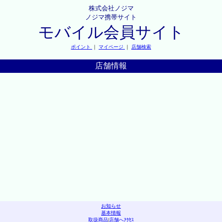
株式会社ノジマ
ノジマ携帯サイト
モバイル会員サイト
ポイント
｜
マイページ
｜
店舗検索
店舗情報
お知らせ
基本情報
取扱商品
|
店舗へｱｸｾｽ