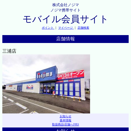
株式会社ノジマ
ノジマ携帯サイト
モバイル会員サイト
ポイント
｜
マイページ
｜
店舗検索
店舗情報
三浦店
お知らせ
基本情報
取扱商品
|
店舗へｱｸｾｽ