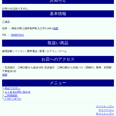
お知らせ
お知らせはありません。
基本情報
三浦店
住所 ： 神奈川県三浦市初声町入江字2-186-1
地図
TEL ：
0468873151
取扱い商品
修理診断 | パソコン | 携帯電話 | 家電 | エアコン | ゲーム
お店へのアクセス
・京浜急行 三崎口駅から徒歩18分 京浜急行 三崎口駅から京急バス（荒崎行）乗車、宮田駅
下車徒歩1分
地図
メニュー
├
初めての方へ
├
よくあるお問い合わせ
├
ご利用規約
└
ﾌﾟﾗｲﾊﾞｼｰﾎﾟﾘｼｰ
ページトップへ
マイページへ
サイトトップへ