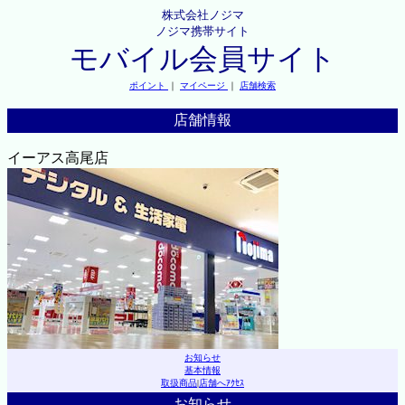
株式会社ノジマ
ノジマ携帯サイト
モバイル会員サイト
ポイント
｜
マイページ
｜
店舗検索
店舗情報
イーアス高尾店
お知らせ
基本情報
取扱商品
|
店舗へｱｸｾｽ
お知らせ