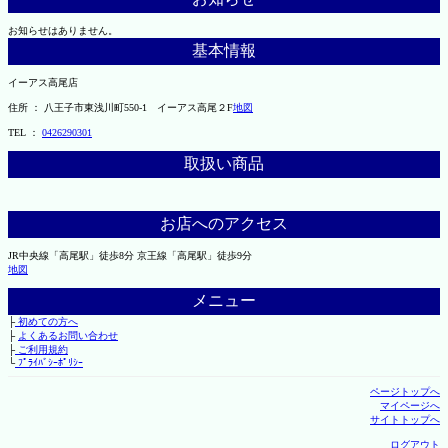
お知らせはありません。
基本情報
イーアス高尾店
住所 ： 八王子市東浅川町550-1 イーアス高尾２F
地図
TEL ：
0426290301
取扱い商品
お店へのアクセス
JR中央線「高尾駅」徒歩8分 京王線「高尾駅」徒歩9分
地図
メニュー
├
初めての方へ
├
よくあるお問い合わせ
├
ご利用規約
└
ﾌﾟﾗｲﾊﾞｼｰﾎﾟﾘｼｰ
ページトップへ
マイページへ
サイトトップへ
ログアウト