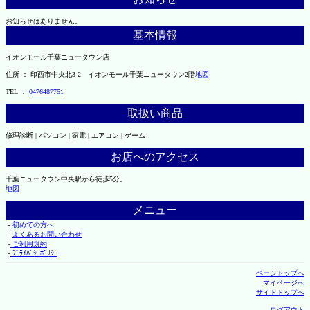
お知らせはありません。
基本情報
イオンモール千葉ニュータウン店
住所 ： 印西市中央北3-2 イオンモール千葉ニュータウン2階
地図
TEL ：
0476487751
取扱い商品
修理診断 | パソコン | 家電 | エアコン | ゲーム
お店へのアクセス
千葉ニュータウン中央駅から徒歩5分。
地図
メニュー
├
初めての方へ
├
よくあるお問い合わせ
├
ご利用規約
└
ﾌﾟﾗｲﾊﾞｼｰﾎﾟﾘｼｰ
ページトップへ
マイページへ
サイトトップへ
ログアウト