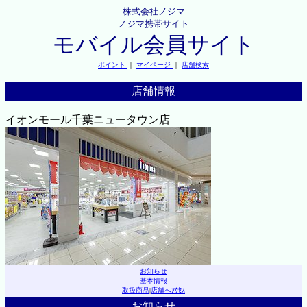
株式会社ノジマ
ノジマ携帯サイト
モバイル会員サイト
ポイント
｜
マイページ
｜
店舗検索
店舗情報
イオンモール千葉ニュータウン店
お知らせ
基本情報
取扱商品
|
店舗へｱｸｾｽ
お知らせ