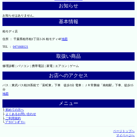
お知らせ
お知らせはありません。
基本情報
柏モディ店
住所 ： 千葉県柏市柏1丁目2-26 柏モディ4F
地図
TEL ：
0471668121
取扱い商品
修理診断 | パソコン | 携帯電話 | 家電 | エアコン | ゲーム
お店へのアクセス
バス：東武バス柏28系統で「富町東」下車 徒歩3分 電車：ＪＲ常磐線「南柏駅」下車、徒歩15
分
地図
メニュー
├
初めての方へ
├
よくあるお問い合わせ
├
ご利用規約
└
ﾌﾟﾗｲﾊﾞｼｰﾎﾟﾘｼｰ
ページトップへ
マイページへ