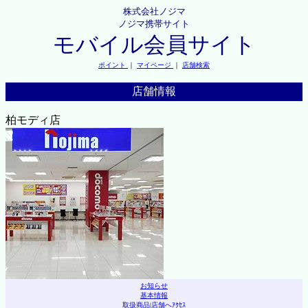
株式会社ノジマ
ノジマ携帯サイト
モバイル会員サイト
ポイント
｜
マイページ
｜
店舗検索
店舗情報
柏モディ店
お知らせ
基本情報
取扱商品
|
店舗へｱｸｾｽ