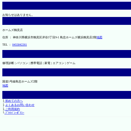
お知らせはありません。
ホームズ鶴見店
住所 ： 神奈川県横浜市鶴見区岸谷3丁目9-1 島忠ホームズ横浜鶴見店2階
地図
TEL ：
0455842261
修理診断 | パソコン | 携帯電話 | 家電 | エアコン | ゲーム
国道1号線島忠ホームズ2階
地図
├
初めての方へ
├
よくあるお問い合わせ
├
ご利用規約
└
ﾌﾟﾗｲﾊﾞｼｰﾎﾟﾘｼｰ