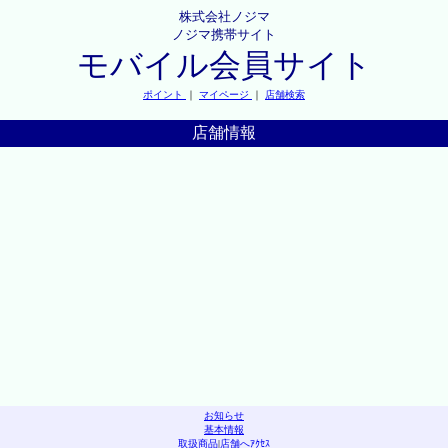
株式会社ノジマ
ノジマ携帯サイト
モバイル会員サイト
ポイント
｜
マイページ
｜
店舗検索
店舗情報
お知らせ
基本情報
取扱商品
|
店舗へｱｸｾｽ