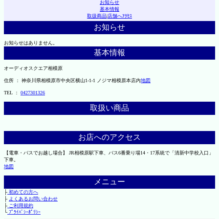
お知らせ
基本情報
取扱商品
|
店舗へｱｸｾｽ
お知らせ
お知らせはありません。
基本情報
オーディオスクエア相模原
住所 ： 神奈川県相模原市中央区横山1-1-1 ノジマ相模原本店内
地図
TEL ：
0427301326
取扱い商品
お店へのアクセス
【電車・バスでお越し場合】 JR相模原駅下車、バス6番乗り場14・17系統で「清新中学校入口」
下車。
地図
メニュー
├
初めての方へ
├
よくあるお問い合わせ
├
ご利用規約
└
ﾌﾟﾗｲﾊﾞｼｰﾎﾟﾘｼｰ