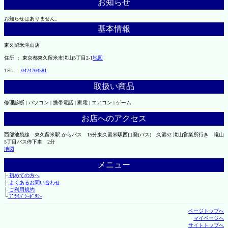
お知らせ
お知らせはありません。
基本情報
東久留米滝山店
住所 ： 東京都東久留米市滝山5丁目2-1
地図
TEL ：
0424703581
取扱い商品
修理診断 | パソコン | 携帯電話 | 家電 | エアコン | ゲーム
お店へのアクセス
西部池袋線 東久留米駅 からバス 15分東久留米駅西口発(バス) 久留52 滝山営業所行き 滝山
5丁目バス停下車 2分
地図
メニュー
├
初めての方へ
├
よくあるお問い合わせ
├
ご利用規約
└
ﾌﾟﾗｲﾊﾞｼｰﾎﾟﾘｼｰ
ページトップへ
マイページへ
サイトトップへ