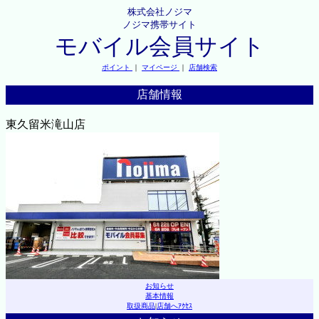
株式会社ノジマ
ノジマ携帯サイト
モバイル会員サイト
ポイント
｜
マイページ
｜
店舗検索
店舗情報
東久留米滝山店
お知らせ
基本情報
取扱商品
|
店舗へｱｸｾｽ