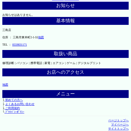
お知らせ
お知らせはありません。
基本情報
三島店
住所 ： 三島市東本町2-1-55
地図
TEL ：
0559831171
取扱い商品
修理診断 | パソコン | 携帯電話 | 家電 | エアコン | ゲーム | デジタルプリント
お店へのアクセス
地図
メニュー
├
初めての方へ
├
よくあるお問い合わせ
├
ご利用規約
└
ﾌﾟﾗｲﾊﾞｼｰﾎﾟﾘｼｰ
ページトップへ
マイページへ
サイトトップへ