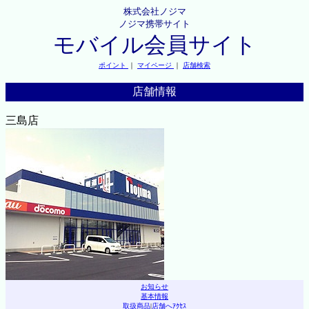
株式会社ノジマ
ノジマ携帯サイト
モバイル会員サイト
ポイント
｜
マイページ
｜
店舗検索
店舗情報
三島店
お知らせ
基本情報
取扱商品
|
店舗へｱｸｾｽ