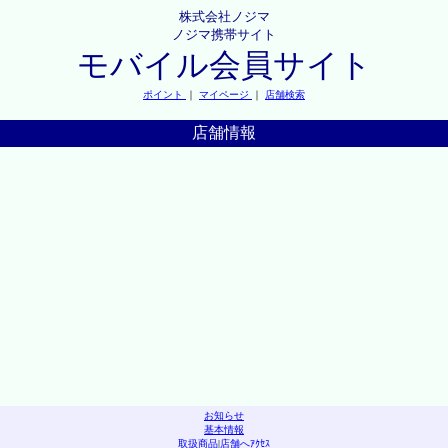
株式会社ノジマ
ノジマ携帯サイト
モバイル会員サイト
ポイント
｜
マイページ
｜
店舗検索
店舗情報
お知らせ
基本情報
取扱商品
|
店舗へｱｸｾｽ