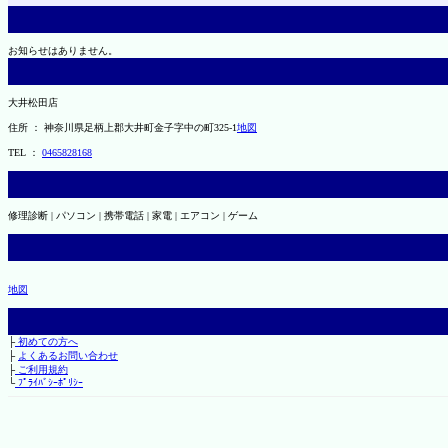
お知らせはありません。
大井松田店
住所 ： 神奈川県足柄上郡大井町金子字中の町325-1
地図
TEL ：
0465828168
修理診断 | パソコン | 携帯電話 | 家電 | エアコン | ゲーム
地図
├
初めての方へ
├
よくあるお問い合わせ
├
ご利用規約
└
ﾌﾟﾗｲﾊﾞｼｰﾎﾟﾘｼｰ