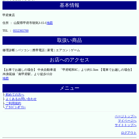
基本情報
甲府東店
住所 ： 山梨県甲府市朝気3-15-1
地図
TEL ：
0552365700
取扱い商品
修理診断 | パソコン | 携帯電話 | 家電 | エアコン | ゲーム
お店へのアクセス
【お車でお越しの場合】 中央自動車道 「甲府昭和IC」より約5.5km 【電車でお越しの場合】
JR身延線「南甲府駅」より徒歩15分
地図
メニュー
├
初めての方へ
├
よくあるお問い合わせ
├
ご利用規約
└
ﾌﾟﾗｲﾊﾞｼｰﾎﾟﾘｼｰ
ページトップへ
マイページへ
サイトトップへ
ログアウト