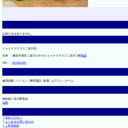
お知らせはありません。
ジョイナステラス二俣川店
住所 ： 横浜市旭区二俣川2-50-14ジョイナステラス二俣川 3階
地図
TEL ：
0453662281
修理診断 | パソコン | 携帯電話 | 家電 | エアコン | ゲーム
相鉄線二俣川駅直結
地図
├
初めての方へ
├
よくあるお問い合わせ
├
ご利用規約