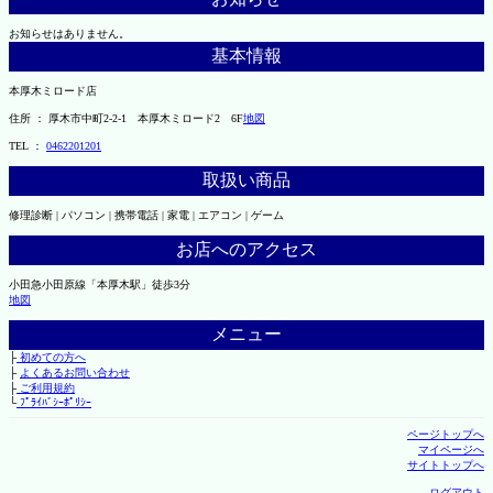
お知らせはありません。
基本情報
本厚木ミロード店
住所 ： 厚木市中町2-2-1 本厚木ミロード2 6F
地図
TEL ：
0462201201
取扱い商品
修理診断 | パソコン | 携帯電話 | 家電 | エアコン | ゲーム
お店へのアクセス
小田急小田原線「本厚木駅」徒歩3分
地図
メニュー
├
初めての方へ
├
よくあるお問い合わせ
├
ご利用規約
└
ﾌﾟﾗｲﾊﾞｼｰﾎﾟﾘｼｰ
ページトップへ
マイページへ
サイトトップへ
ログアウト