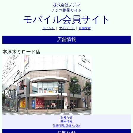
株式会社ノジマ
ノジマ携帯サイト
モバイル会員サイト
ポイント
｜
マイページ
｜
店舗検索
店舗情報
本厚木ミロード店
お知らせ
基本情報
取扱商品
|
店舗へｱｸｾｽ
お知らせ