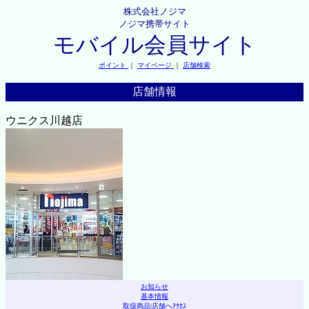
株式会社ノジマ
ノジマ携帯サイト
モバイル会員サイト
ポイント
｜
マイページ
｜
店舗検索
店舗情報
ウニクス川越店
お知らせ
基本情報
取扱商品
|
店舗へｱｸｾｽ