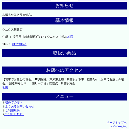
お知らせ
お知らせはありません。
基本情報
ウニクス川越店
住所 ： 埼玉県川越市新宿町1-17-1 ウニクス川越2F
地図
TEL ：
0492491551
取扱い商品
お店へのアクセス
【電車でお越しの場合】 JR川越線・東武東上線「川越駅」下車 徒歩5分 【お車でお越しの場
合】 国道16号より、「旭町一丁目」交差点 川越駅方面
地図
メニュー
├
初めての方へ
├
よくあるお問い合わせ
├
ご利用規約
└
ﾌﾟﾗｲﾊﾞｼｰﾎﾟﾘｼｰ
ページトップへ
マイページへ