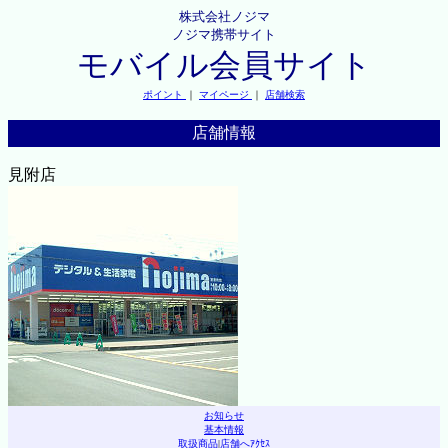
株式会社ノジマ
ノジマ携帯サイト
モバイル会員サイト
ポイント
｜
マイページ
｜
店舗検索
店舗情報
見附店
お知らせ
基本情報
取扱商品
|
店舗へｱｸｾｽ