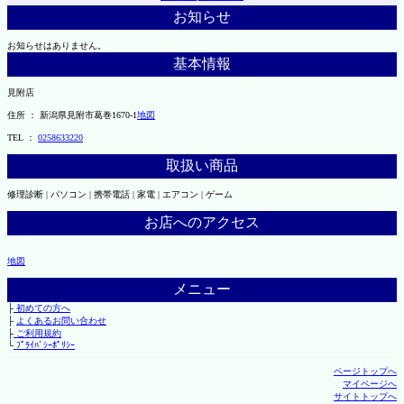
お知らせ
お知らせはありません。
基本情報
見附店
住所 ： 新潟県見附市葛巻1670-1
地図
TEL ：
0258633220
取扱い商品
修理診断 | パソコン | 携帯電話 | 家電 | エアコン | ゲーム
お店へのアクセス
地図
メニュー
├
初めての方へ
├
よくあるお問い合わせ
├
ご利用規約
└
ﾌﾟﾗｲﾊﾞｼｰﾎﾟﾘｼｰ
ページトップへ
マイページへ
サイトトップへ