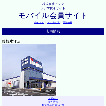
株式会社ノジマ
ノジマ携帯サイト
モバイル会員サイト
ポイント
｜
マイページ
｜
店舗検索
店舗情報
藤枝水守店
お知らせ
基本情報
取扱商品
|
店舗へｱｸｾｽ