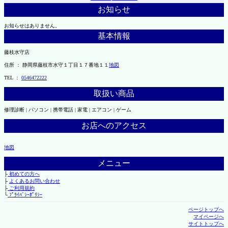
お知らせ
お知らせはありません。
基本情報
藤枝水守店
住所 ： 静岡県藤枝市水守１丁目１７番地１１
地図
TEL ：
0546472222
取扱い商品
修理診断 | パソコン | 携帯電話 | 家電 | エアコン | ゲーム
お店へのアクセス
地図
メニュー
├
初めての方へ
├
よくあるお問い合わせ
├
ご利用規約
└
ﾌﾟﾗｲﾊﾞｼｰﾎﾟﾘｼｰ
ページトップへ
マイページへ
サイトトップへ