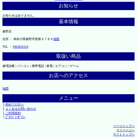
お知らせ
お知らせはありません。
基本情報
秦野店
住所 ： 神奈川県秦野市曽屋４７８４
地図
TEL ：
0463831214
取扱い商品
修理診断 | パソコン | 携帯電話 | 家電 | エアコン | ゲーム
お店へのアクセス
地図
メニュー
├
初めての方へ
├
よくあるお問い合わせ
├
ご利用規約
└
ﾌﾟﾗｲﾊﾞｼｰﾎﾟﾘｼｰ
ページトップへ
マイページへ
サイトトップへ