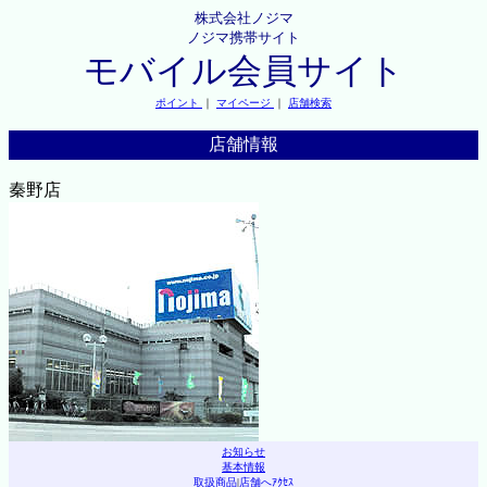
株式会社ノジマ
ノジマ携帯サイト
モバイル会員サイト
ポイント
｜
マイページ
｜
店舗検索
店舗情報
秦野店
お知らせ
基本情報
取扱商品
|
店舗へｱｸｾｽ