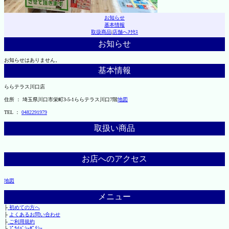
お知らせ
基本情報
取扱商品
|
店舗へｱｸｾｽ
お知らせ
お知らせはありません。
基本情報
ららテラス川口店
住所 ： 埼玉県川口市栄町3-5-1ららテラス川口7階
地図
TEL ：
0482291979
取扱い商品
お店へのアクセス
地図
メニュー
├
初めての方へ
├
よくあるお問い合わせ
├
ご利用規約
└
ﾌﾟﾗｲﾊﾞｼｰﾎﾟﾘｼｰ